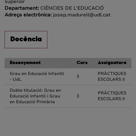
superior
Departament:
CIÈNCIES DE L'EDUCACIÓ
Adreça electrònica:
josep.madurell@udl.cat
Docència
Ensenyament
Curs
Assignatura
Grau en Educació Infantil
PRÀCTIQUES
3
- UdL
ESCOLARS II
Doble titulació: Grau en
PRÀCTIQUES
Educació Infantil i Grau
3
ESCOLARS II
en Educació Primària