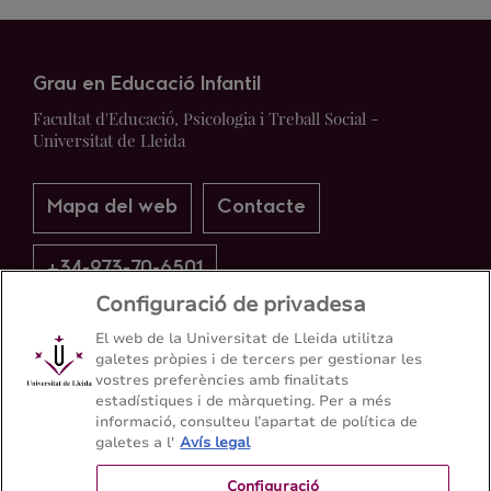
Grau en Educació Infantil
Facultat d'Educació, Psicologia i Treball Social -
Universitat de Lleida
Mapa del web
Contacte
+34-973-70-6501
Configuració de privadesa
El web de la Universitat de Lleida utilitza
galetes pròpies i de tercers per gestionar les
vostres preferències amb finalitats
estadístiques i de màrqueting. Per a més
informació, consulteu l’apartat de política de
galetes a l'
Avís legal
Configuració