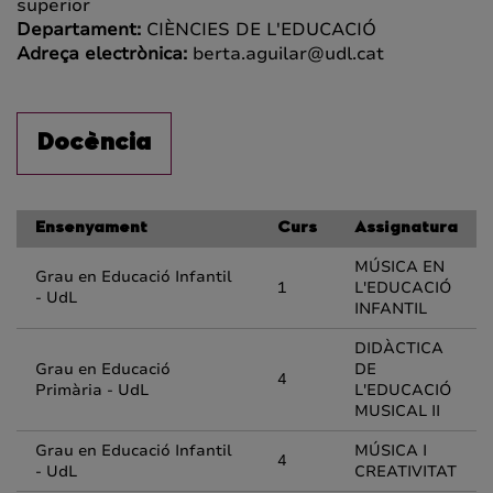
superior
Departament:
CIÈNCIES DE L'EDUCACIÓ
Adreça electrònica:
berta.aguilar@udl.cat
Docència
Ensenyament
Curs
Assignatura
MÚSICA EN
Grau en Educació Infantil
1
L'EDUCACIÓ
- UdL
INFANTIL
DIDÀCTICA
Grau en Educació
DE
4
Primària - UdL
L'EDUCACIÓ
MUSICAL II
Grau en Educació Infantil
MÚSICA I
4
- UdL
CREATIVITAT