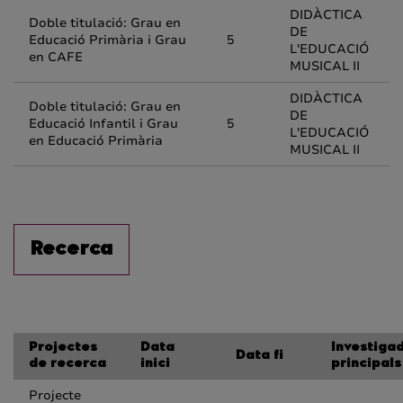
DIDÀCTICA
Doble titulació: Grau en
DE
Educació Primària i Grau
5
L'EDUCACIÓ
en CAFE
MUSICAL II
DIDÀCTICA
Doble titulació: Grau en
DE
Educació Infantil i Grau
5
L'EDUCACIÓ
en Educació Primària
MUSICAL II
Recerca
Projectes
Data
Investiga
Data fi
de recerca
inici
principals
Projecte