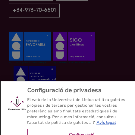
+34-973-70-6501
Configuració de privadesa
El web de la Universitat de Lleida utilitza galetes
pròpies i de tercers per gestionar les vostres
preferències amb finalitats estadístiques i de
màrqueting. Per a més informació, consulteu
l’apartat de política de galetes a l'
Avís legal
Configuració