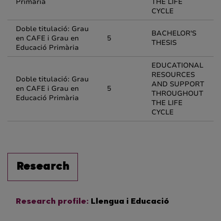
Primària
THE LIFE
CYCLE
Doble titulació: Grau
BACHELOR'S
en CAFE i Grau en
5
THESIS
Educació Primària
EDUCATIONAL
RESOURCES
Doble titulació: Grau
AND SUPPORT
en CAFE i Grau en
5
THROUGHOUT
Educació Primària
THE LIFE
CYCLE
Research
Research profile:
Llengua i Educació