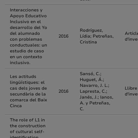
Interacciones y
Apoyo Educativo
Inclusivo en el
desarrollo del Yo
Rodríguez,
del alumnado
Articl
2016
Lídia; Petreñas,
con problemas
d'inve
Cristina
conductuales: un
estudio de caso
en un contexto
inclusivo.
Sansó, C.;
Les actituds
Huguet, Á.;
lingüístiques: el
Navarro, J. L.;
cas dels joves de
Llibre
2016
Lapresta, C.;
secundària de la
d'inve
Janés, J.; Ianos,
comarca del Baix
A. y Petreñas,
Cinca
C.
The role of L1 in
the construction
of cultural self-
identification.