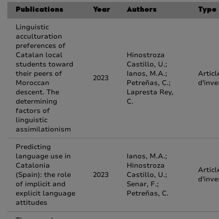
Publications
Year
Authors
Type
Linguistic
acculturation
preferences of
Catalan local
Hinostroza
students toward
Castillo, U.;
their peers of
Ianos, M.A.;
Articl
2023
Moroccan
Petreñas, C.;
d'inve
descent. The
Lapresta Rey,
determining
C.
factors of
linguistic
assimilationism
Predicting
language use in
Ianos, M.A.;
Catalonia
Hinostroza
Articl
(Spain): the role
2023
Castillo, U.;
d'inve
of implicit and
Senar, F.;
explicit language
Petreñas, C.
attitudes