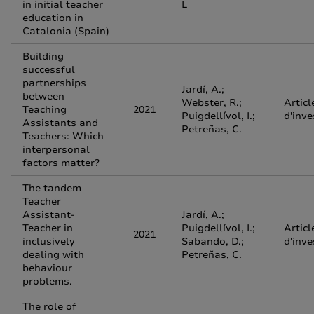
in initial teacher
L
education in
Catalonia (Spain)
Building
successful
partnerships
Jardí, A.;
between
Webster, R.;
Articl
Teaching
2021
Puigdellívol, I.;
d'inve
Assistants and
Petreñas, C.
Teachers: Which
interpersonal
factors matter?
The tandem
Teacher
Assistant-
Jardí, A.;
Teacher in
Puigdellívol, I.;
Articl
2021
inclusively
Sabando, D.;
d'inve
dealing with
Petreñas, C.
behaviour
problems.
The role of