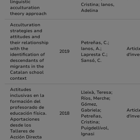
linguistic
Cristina; Ianos,
acculturation
Adelina
theory approach
Acculturation
strategies and
attitudes and
their relationship
Petreñas, C.;
with the
Ianos, A.;
Articl
2019
identification of
Lapresta C.;
d'inve
descendants of
Sansó, C.
migrants in the
Catalan school
context
Actitudes
Lleixà, Teresa;
inclusivas en la
Ríos, Merche;
formación del
Gómez,
profesorado de
Gabriela;
Articl
educación física.
2018
Petreñas,
d'inve
Aportaciones
Cristina;
desde los
Puigdellívol,
Talleres de
Ignasi
Acción Directa