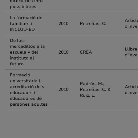
difficulties into
possibilities
La formació de
Articl
familiars i
2010
Petreñas, C.
d'inve
INCLUD-ED
De los
mercadillos a la
Llibre
escuela y del
2010
CREA
d'inve
instituto al
futuro
Formació
universitària i
Padrós, M.;
acreditació dels
Articl
2010
Petreñas, C. &
educadors i
d'inve
Ruiz, L.
educadores de
persones adultes