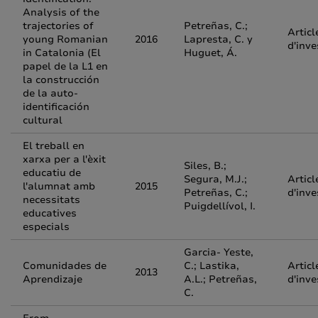
Analysis of the
trajectories of
Petreñas, C.;
Articl
young Romanian
2016
Lapresta, C. y
d'inve
in Catalonia (El
Huguet, Á.
papel de la L1 en
la construcción
de la auto-
identificación
cultural
El treball en
xarxa per a l'èxit
Siles, B.;
educatiu de
Segura, M.J.;
Articl
l'alumnat amb
2015
Petreñas, C.;
d'inve
necessitats
Puigdellívol, I.
educatives
especials
Garcia- Yeste,
Comunidades de
C.; Lastika,
Articl
2013
Aprendizaje
A.L.; Petreñas,
d'inve
C.