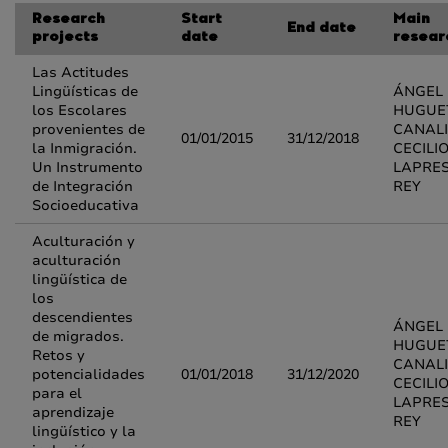
Research
Start
Main
End date
projects
date
resear
Las Actitudes
Lingüísticas de
ÁNGEL
los Escolares
HUGUE
provenientes de
CANALI
01/01/2015
31/12/2018
la Inmigración.
CECILI
Un Instrumento
LAPRE
de Integración
REY
Socioeducativa
Aculturación y
aculturación
lingüística de
los
descendientes
ÁNGEL
de migrados.
HUGUE
Retos y
CANALI
potencialidades
01/01/2018
31/12/2020
CECILI
para el
LAPRE
aprendizaje
REY
lingüístico y la