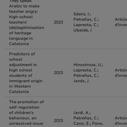
They speak
Arabic to make
teacher angry:
Sáenz, I.;
high-school
Petreñas, C.;
Articl
teachers'
2023
Lapresta, C.;
d'inve
(de)legitimization
Ubalde, J
of heritage
language in
Catalonia
Predictors of
school
adjustment in
Hinostroza, U.;
high school
Lapresta, C.;
Articl
2023
students of
Petreñas, C.;
d'inve
immigrant origin
Janés, J.
in Western
Catalonia
The promotion of
self-regulation
of children's
Jardí, A.;
behaviour, an
Petreñas, C.;
Articl
2023
unresolved issue
Cano, E.; Pons,
d'inve