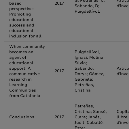
G; Petreñas, C;
Articl
based
2017
Sabando, D;
d'inve
perspective:
Puigdellívol, I
Promoting
educational
success and
educational
inclusion for all.
When community
becomes an
Puigdellívol,
agent of
Ignasi; Molina,
educational
Sílvia;
support. A
Sabando,
Articl
2017
communicative
Dorys; Gómez,
d'inve
research in
Gabriela;
Learning
Petreñas,
Communities
Cristina
from Catalonia
Petreñas,
Cristina; Sansó,
Capít
Conclusions
2017
Clara; Janés,
llibre
Judit; Caballé,
d'inve
Ester