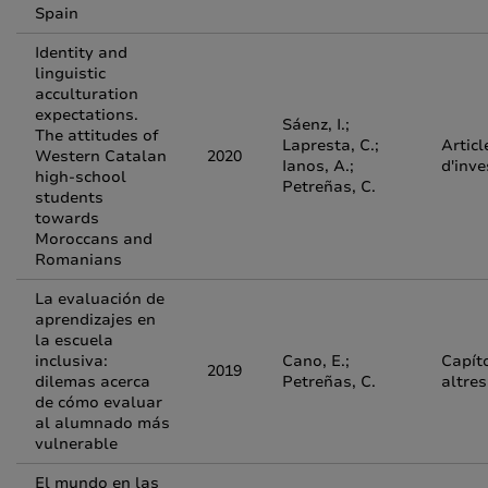
Spain
Identity and
linguistic
acculturation
expectations.
Sáenz, I.;
The attitudes of
Lapresta, C.;
Articl
Western Catalan
2020
Ianos, A.;
d'inve
high-school
Petreñas, C.
students
towards
Moroccans and
Romanians
La evaluación de
aprendizajes en
la escuela
inclusiva:
Cano, E.;
Capít
2019
dilemas acerca
Petreñas, C.
altres
de cómo evaluar
al alumnado más
vulnerable
El mundo en las