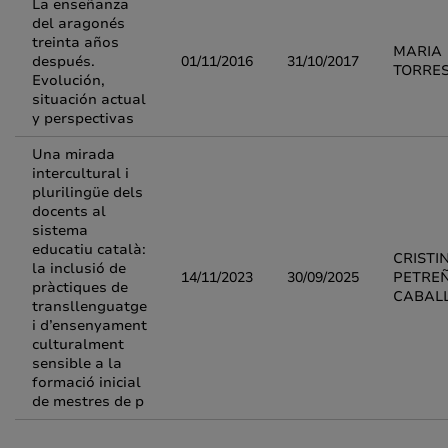
La enseñanza
del aragonés
treinta años
MARIA
después.
01/11/2016
31/10/2017
TORRES
Evolución,
situación actual
y perspectivas
Una mirada
intercultural i
plurilingüe dels
docents al
sistema
educatiu català:
CRISTI
la inclusió de
14/11/2023
30/09/2025
PETRE
pràctiques de
CABAL
transllenguatge
i d’ensenyament
culturalment
sensible a la
formació inicial
de mestres de p