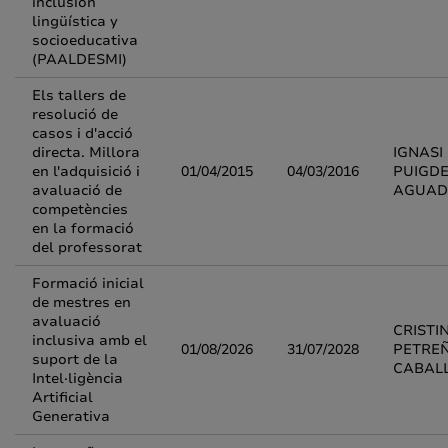
inclusión
lingüística y
socioeducativa
(PAALDESMI)
Els tallers de
resolució de
casos i d'acció
directa. Millora
IGNASI
en l'adquisició i
01/04/2015
04/03/2016
PUIGDE
avaluació de
AGUAD
competències
en la formació
del professorat
Formació inicial
de mestres en
avaluació
CRISTI
inclusiva amb el
01/08/2026
31/07/2028
PETRE
suport de la
CABAL
Intel·ligència
Artificial
Generativa