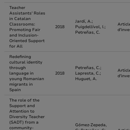
Teacher
Assistants' Roles
in Catalan
Jardí, A.;
Classrooms:
Articl
2018
Puigdellívol, I.;
Promoting Fair
d'inve
Petreñas, C.
and Inclusion-
Oriented Support
for All
Redefining
cultural identity
through
Petreñas, C.;
Articl
language in
2018
Lapresta, C.;
d'inve
young Romanian
Huguet, A.
migrants in
Spain
The role of the
Support and
Attention to
Diversity Teacher
(SADT) from a
Gómez-Zepeda,
community-