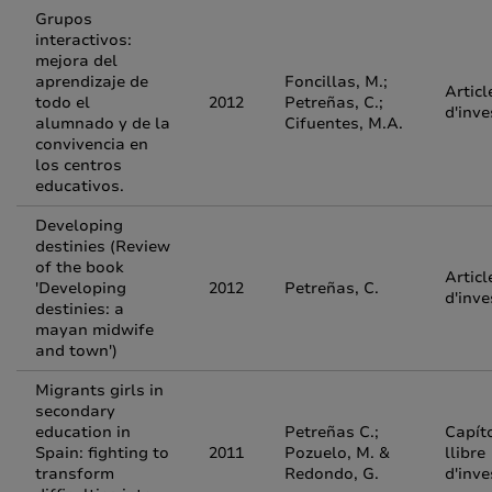
Grupos
interactivos:
mejora del
aprendizaje de
Foncillas, M.;
Articl
todo el
2012
Petreñas, C.;
d'inve
alumnado y de la
Cifuentes, M.A.
convivencia en
los centros
educativos.
Developing
destinies (Review
of the book
Articl
'Developing
2012
Petreñas, C.
d'inve
destinies: a
mayan midwife
and town')
Migrants girls in
secondary
education in
Petreñas C.;
Capít
Spain: fighting to
2011
Pozuelo, M. &
llibre
transform
Redondo, G.
d'inve