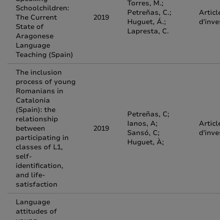
Torres, M.;
Schoolchildren:
Petreñas, C.;
Articl
The Current
2019
Huguet, Á.;
d'inve
State of
Lapresta, C.
Aragonese
Language
Teaching (Spain)
The inclusion
process of young
Romanians in
Catalonia
(Spain): the
Petreñas, C;
relationship
Ianos, A;
Articl
between
2019
Sansó, C;
d'inve
participating in
Huguet, À;
classes of L1,
self-
identification,
and life-
satisfaction
Language
attitudes of