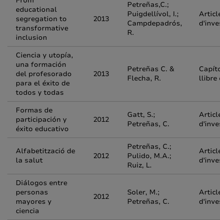
From
Petreñas,C.;
educational
Puigdellívol, I.;
Articl
segregation to
2013
Campdepadrós,
d'inve
transformative
R.
inclusion
Ciencia y utopía,
una formación
Petreñas C. &
Capít
del profesorado
2013
Flecha, R.
llibre
para el éxito de
todos y todas
Formas de
Gatt, S.;
Articl
participación y
2012
Petreñas, C.
d'inve
éxito educativo
Petreñas, C.;
Alfabetització de
Articl
2012
Pulido, M.A.;
la salut
d'inve
Ruiz, L.
Diálogos entre
personas
Soler, M.;
Articl
2012
mayores y
Petreñas, C.
d'inve
ciencia