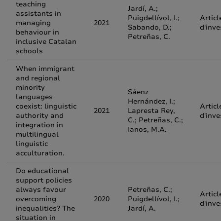
teaching
Jardí, A.;
assistants in
Puigdellívol, I.;
Articl
managing
2021
Sabando, D.;
d'inve
behaviour in
Petreñas, C.
inclusive Catalan
schools
When immigrant
and regional
minority
Sáenz
languages
Hernández, I.;
coexist: linguistic
Articl
2021
Lapresta Rey,
authority and
d'inve
C.; Petreñas, C.;
integration in
Ianos, M.A.
multilingual
linguistic
acculturation.
Do educational
support policies
always favour
Petreñas, C.;
Articl
overcoming
2020
Puigdellívol, I.;
d'inve
inequalities? The
Jardí, A.
situation in