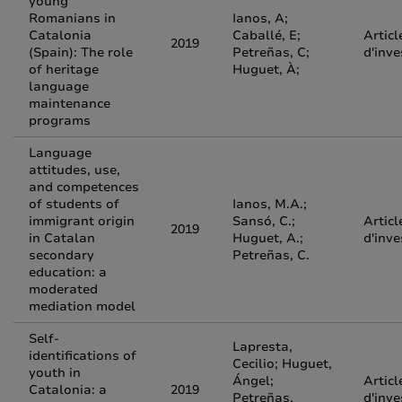
young
Romanians in
Ianos, A;
Catalonia
Caballé, E;
Articl
2019
(Spain): The role
Petreñas, C;
d'inve
of heritage
Huguet, À;
language
maintenance
programs
Language
attitudes, use,
and competences
of students of
Ianos, M.A.;
immigrant origin
Sansó, C.;
Articl
2019
in Catalan
Huguet, A.;
d'inve
secondary
Petreñas, C.
education: a
moderated
mediation model
Self-
Lapresta,
identifications of
Cecilio; Huguet,
youth in
Ángel;
Articl
Catalonia: a
2019
Petreñas,
d'inve