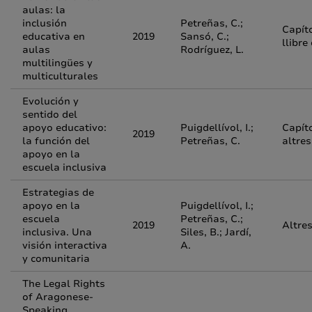
aulas: la
inclusión
Petreñas, C.;
Capít
educativa en
2019
Sansó, C.;
llibre
aulas
Rodríguez, L.
multilingües y
multiculturales
Evolución y
sentido del
apoyo educativo:
Puigdellívol, I.;
Capít
2019
la función del
Petreñas, C.
altres
apoyo en la
escuela inclusiva
Estrategias de
apoyo en la
Puigdellívol, I.;
escuela
Petreñas, C.;
2019
Altres
inclusiva. Una
Siles, B.; Jardí,
visión interactiva
A.
y comunitaria
The Legal Rights
of Aragonese-
Speaking