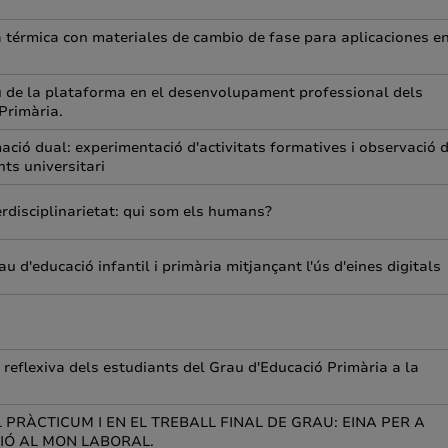
 térmica con materiales de cambio de fase para aplicaciones e
u de la plataforma en el desenvolupament professional dels
 Primària.
ació dual: experimentació d'activitats formatives i observació 
nts universitari
rdisciplinarietat: qui som els humans?
 d'educació infantil i primària mitjançant l'ús d'eines digitals
reflexiva dels estudiants del Grau d'Educació Primària a la
 PRÀCTICUM I EN EL TREBALL FINAL DE GRAU: EINA PER A
CIÓ AL MON LABORAL.