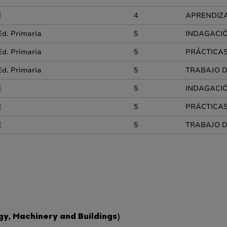
E
4
APRENDIZA
Ed. Primaria
5
INDAGACIÓ
Ed. Primaria
5
PRÁCTICAS 
Ed. Primaria
5
TRABAJO D
E
5
INDAGACIÓ
E
5
PRÁCTICAS 
E
5
TRABAJO D
y, Machinery and Buildings)