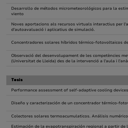
Desarrollo de métodos micrometeorológicos para la estim
viento
Noves aportacions als recursos virtuals interactius per l
d'autoavaluació i aplicatius de simulació.
Concentradores solares híbridos térmico-fotovoltaicos de
Observació del desenvolupament de les competències meto
(Universitat de Lleida) des de la intervenció a l'aula i l'anà
Tesis
Performance assessment of self-adaptive cooling device
Diseño y caracterización de un concentrador térmico-foto
Colectores solares termoacumulaticos. Análisis numérico 
Estimación de la evapotranspiración regional a partir de 