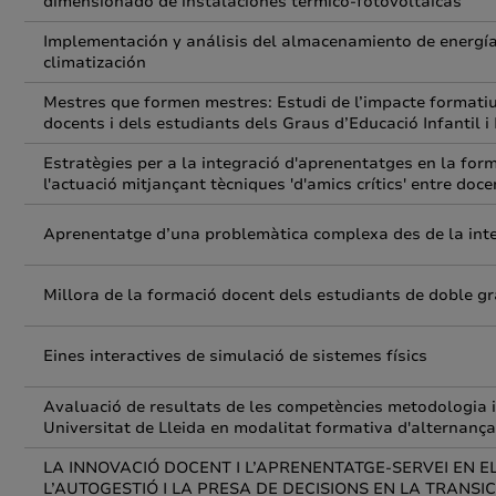
dimensionado de instalaciones térmico-fotovoltaicas
Implementación y análisis del almacenamiento de energía
climatización
Mestres que formen mestres: Estudi de l’impacte formati
docents i dels estudiants dels Graus d’Educació Infantil i
Estratègies per a la integració d'aprenentatges en la form
l'actuació mitjançant tècniques 'd'amics crítics' entre doce
Aprenentatge d’una problemàtica complexa des de la inte
Millora de la formació docent dels estudiants de doble grau
Eines interactives de simulació de sistemes físics
Avaluació de resultats de les competències metodologia i 
Universitat de Lleida en modalitat formativa d'alternança
LA INNOVACIÓ DOCENT I L’APRENENTATGE-SERVEI EN EL
L’AUTOGESTIÓ I LA PRESA DE DECISIONS EN LA TRANSI