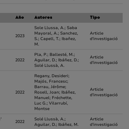
Año
Autores
Tipo
Sole Llussa, A.; Saba
Mayoral, A.; Sanchez,
Article
2023
S.; Capell, T.; Ibañez,
d'investigació
M.
Pla, P.; Ballesté, M.;
Article
2022
Aguilar, D.; Ibáñez, D.;
d'investigació
Solé Llussà, A.
Regany, Desideri;
Majós, Francesc;
Barrau, Jérôme;
Article
2022
Rosell, Joan; Ibáñez,
d'investigació
Manuel; Fréchette,
Luc G.; Vilarrubí,
Montse
'
Solé Llussà, A.;
Article
2022
Aguilar, D.; Ibáñez, M.
d'investigació