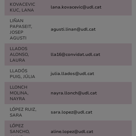
KOVACEVIC
lana.kovacevic@udl.cat
KUC, LANA
LIÑAN
PAPASEIT,
agusti.linan@udl.cat
JOSEP
AGUSTI
LLADOS
ALONSO,
lla16@convidat.udl.cat
LAURA
LLADÓS
julia.llados@udl.cat
PUIG, JÚLIA
LLONCH
MOLINA,
nayra.llonch@udl.cat
NAYRA
LÓPEZ RUIZ,
sara.lopez@udl.cat
SARA
LÓPEZ
SANCHO,
aline.lopez@udl.cat