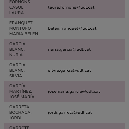
FORNONS
CASOL,
laura.fornons@udl.cat
LAURA
FRANQUET
MONTUFO,
belen.franquet@udl.cat
MARIA BELEN
GARCIA
BLANC,
nuria.garcia@udl.cat
NURIA
GARCIA
BLANC,
silvia.garcia@udl.cat
SÍLVIA
GARCÍA
MARTÍNEZ,
josemaria.garcia@udl.cat
JOSÉ MARÍA
GARRETA
BOCHACA,
jordi.garreta@udl.cat
JORDI
GARROTE