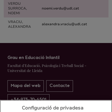
VERDU
SURROCA,
noemi.verdu@udl.cat
NOEMI
VRACIU,
alexandra.vraciu@udl.cat
ALEXANDRA
Grau en Educació Infantil
Facultat d'Educació, Psicologia i Treball Social -
Universitat de Lleida
Mapa del web
Contacte
+34-973-70-6501
Configuració de privadesa