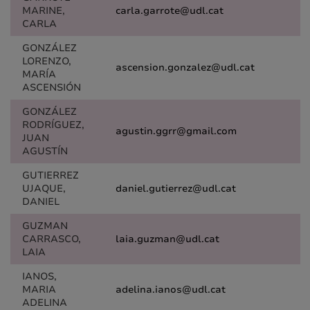
MARINE,
carla.garrote@udl.cat
CARLA
GONZÁLEZ
LORENZO,
ascension.gonzalez@udl.cat
MARÍA
ASCENSIÓN
GONZÁLEZ
RODRÍGUEZ,
agustin.ggrr@gmail.com
JUAN
AGUSTÍN
GUTIERREZ
UJAQUE,
daniel.gutierrez@udl.cat
DANIEL
GUZMAN
CARRASCO,
laia.guzman@udl.cat
LAIA
IANOS,
MARIA
adelina.ianos@udl.cat
ADELINA