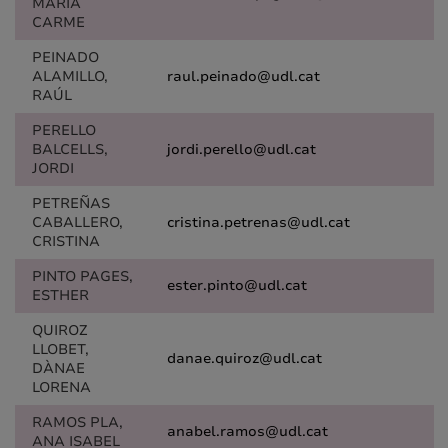
MARIA
CARME
PEINADO
ALAMILLO,
raul.peinado@udl.cat
RAÚL
PERELLO
BALCELLS,
jordi.perello@udl.cat
JORDI
PETREÑAS
CABALLERO,
cristina.petrenas@udl.cat
CRISTINA
PINTO PAGES,
ester.pinto@udl.cat
ESTHER
QUIROZ
LLOBET,
danae.quiroz@udl.cat
DÀNAE
LORENA
RAMOS PLA,
anabel.ramos@udl.cat
ANA ISABEL