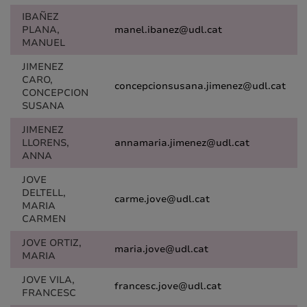
IBAÑEZ
PLANA,
manel.ibanez@udl.cat
MANUEL
JIMENEZ
CARO,
concepcionsusana.jimenez@udl.cat
CONCEPCION
SUSANA
JIMENEZ
LLORENS,
annamaria.jimenez@udl.cat
ANNA
JOVE
DELTELL,
carme.jove@udl.cat
MARIA
CARMEN
JOVE ORTIZ,
maria.jove@udl.cat
MARIA
JOVE VILA,
francesc.jove@udl.cat
FRANCESC