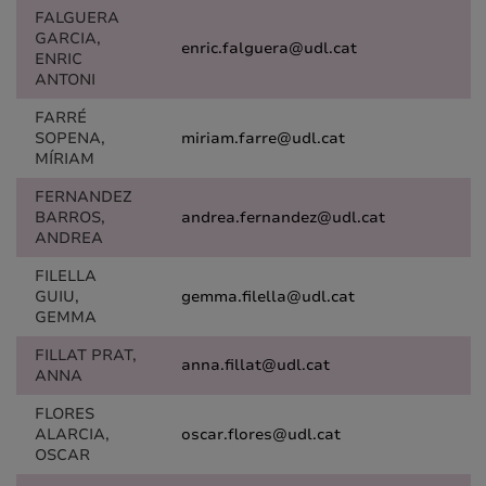
FALGUERA
GARCIA,
enric.falguera@udl.cat
ENRIC
ANTONI
FARRÉ
SOPENA,
miriam.farre@udl.cat
MÍRIAM
FERNANDEZ
BARROS,
andrea.fernandez@udl.cat
ANDREA
FILELLA
GUIU,
gemma.filella@udl.cat
GEMMA
FILLAT PRAT,
anna.fillat@udl.cat
ANNA
FLORES
ALARCIA,
oscar.flores@udl.cat
OSCAR