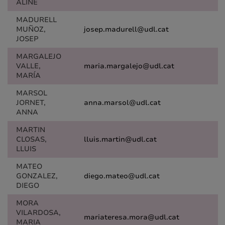
ALINE
MADURELL
MUÑOZ,
josep.madurell@udl.cat
JOSEP
MARGALEJO
VALLE,
maria.margalejo@udl.cat
MARÍA
MARSOL
JORNET,
anna.marsol@udl.cat
ANNA
MARTIN
CLOSAS,
lluis.martin@udl.cat
LLUIS
MATEO
GONZALEZ,
diego.mateo@udl.cat
DIEGO
MORA
VILARDOSA,
mariateresa.mora@udl.cat
MARIA