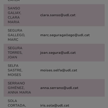
SANSO
GALIAY,
clara.sanso@udl.cat
CLARA
MARIA
SEGURA
GALLEGO,
marc.seguragallego@udl.cat
MARC
SEGURA
TORRES,
joan.segura@udl.cat
JOAN
SELFA
SASTRE,
moises.selfa@udl.cat
MOISES
SERRANO
GIMÉNEZ,
anna.serrano@udl.cat
ANNA MARIA
SOLA
CORTADA,
iris.sola@udl.cat