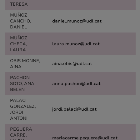
TERESA
MUÑOZ
CANCHO,
daniel.munoz@udl.cat
DANIEL
MUÑOZ
CHECA,
laura.munoz@udl.cat
LAURA
OBIS MONNE,
aina.obis@udl.cat
AINA
PACHON
SOTO, ANA
anna.pachon@udl.cat
BELEN
PALACI
GONZALEZ,
jordi.palaci@udl.cat
JORDI
ANTONI
PEGUERA
CARRE,
mariacarme.peguera@udl.cat