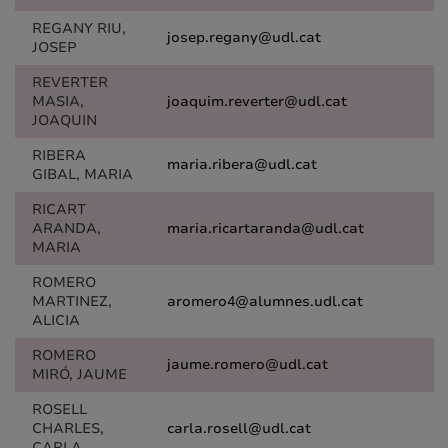
REGANY RIU,
josep.regany@udl.cat
JOSEP
REVERTER
MASIA,
joaquim.reverter@udl.cat
JOAQUIN
RIBERA
maria.ribera@udl.cat
GIBAL, MARIA
RICART
ARANDA,
maria.ricartaranda@udl.cat
MARIA
ROMERO
MARTINEZ,
aromero4@alumnes.udl.cat
ALICIA
ROMERO
jaume.romero@udl.cat
MIRÓ, JAUME
ROSELL
CHARLES,
carla.rosell@udl.cat
CARLA