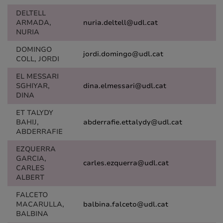
DELTELL
ARMADA,
nuria.deltell@udl.cat
NURIA
DOMINGO
jordi.domingo@udl.cat
COLL, JORDI
EL MESSARI
SGHIYAR,
dina.elmessari@udl.cat
DINA
ET TALYDY
BAHIJ,
abderrafie.ettalydy@udl.cat
ABDERRAFIE
EZQUERRA
GARCIA,
carles.ezquerra@udl.cat
CARLES
ALBERT
FALCETO
MACARULLA,
balbina.falceto@udl.cat
BALBINA