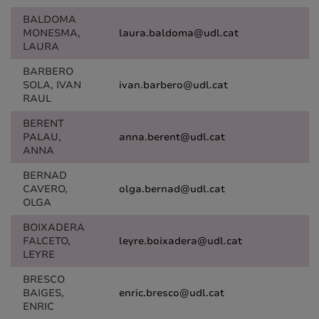
BALDOMA
MONESMA,
laura.baldoma@udl.cat
LAURA
BARBERO
SOLA, IVAN
ivan.barbero@udl.cat
RAUL
BERENT
PALAU,
anna.berent@udl.cat
ANNA
BERNAD
CAVERO,
olga.bernad@udl.cat
OLGA
BOIXADERA
FALCETO,
leyre.boixadera@udl.cat
LEYRE
BRESCO
BAIGES,
enric.bresco@udl.cat
ENRIC