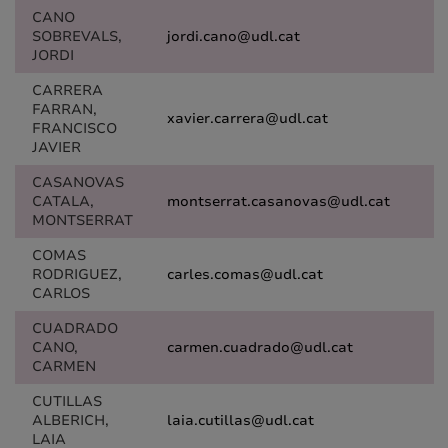
CANO
SOBREVALS,
jordi.cano@udl.cat
JORDI
CARRERA
FARRAN,
xavier.carrera@udl.cat
FRANCISCO
JAVIER
CASANOVAS
CATALA,
montserrat.casanovas@udl.cat
MONTSERRAT
COMAS
RODRIGUEZ,
carles.comas@udl.cat
CARLOS
CUADRADO
CANO,
carmen.cuadrado@udl.cat
CARMEN
CUTILLAS
ALBERICH,
laia.cutillas@udl.cat
LAIA