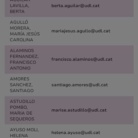
LAVILLA,
berta.aguilar@udl.cat
BERTA
AGULLÓ
MORERA,
mariajesus.agullo@udl.cat
MARÍA JESÚS
CAROLINA
ALAMINOS
FERNANDEZ,
francisco.alaminos@udl.cat
FRANCISCO
ANTONIO
AMORES
SANCHEZ,
santiago.amores@udl.cat
SANTIAGO
ASTUDILLO
POMBO,
marise.astudillo@udl.cat
MARIA DE
SEQUEROS
AYUSO MOLI,
helena.ayuso@udl.cat
HELENA