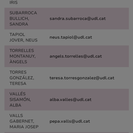
IRIS
SUBARROCA
BULLICH,
sandra.subarroca@udl.cat
SANDRA
TAPIOL
neus.tapiol@udl.cat
JOVER, NEUS
TORRELLES
MONTANUY,
angels.torrelles@udl.cat
ÀNGELS
TORRES
GONZÁLEZ,
teresa.torresgonzalez@udl.cat
TERESA
VALLÉS
SISAMÓN,
alba.valles@udl.cat
ALBA
VALLS
GABERNET,
pepa.valls@udl.cat
MARIA JOSEP