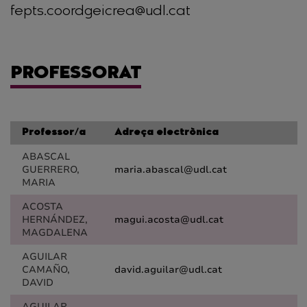
fepts.coordgeicrea@udl.cat
PROFESSORAT
Professor/a
Adreça electrònica
ABASCAL
GUERRERO,
maria.abascal@udl.cat
MARIA
ACOSTA
HERNÁNDEZ,
magui.acosta@udl.cat
MAGDALENA
AGUILAR
CAMAÑO,
david.aguilar@udl.cat
DAVID
AGUILAR